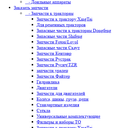
- Доильные аппараты
Заказать запчасти
- Запчасти к тракторам
Запчасти к трактору XingTai
Для ременных тракторов
Запасные части к тракторам Dongfeng
Запасные части Shifeng
Запчасти Foton\Lovol
Запасные части Скаут
Запчасти Кентавр
Запчасти Рустрак
Запчасти Русич\TZR
запчасти уралец
Запчасти Файтер
Гидравлика
Двигатели
Запчасти для двигателей
Колёса, шины, груза, цепи
Стандартные изделия
Стёкла
Универсальные комплектующие
Фильтры и наборы ТО
Запчасти к трактору XingTai