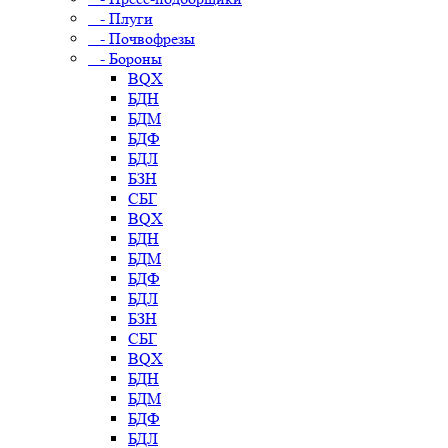
- Плуги
- Почвофрезы
- Бороны
BQX
БДН
БДМ
БДФ
БДЛ
БЗН
СБГ
BQX
БДН
БДМ
БДФ
БДЛ
БЗН
СБГ
BQX
БДН
БДМ
БДФ
БДЛ