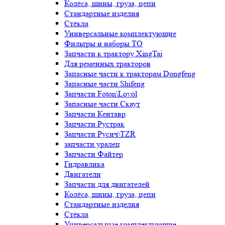
Колёса, шины, груза, цепи
Стандартные изделия
Стёкла
Универсальные комплектующие
Фильтры и наборы ТО
Запчасти к трактору XingTai
Для ременных тракторов
Запасные части к тракторам Dongfeng
Запасные части Shifeng
Запчасти Foton\Lovol
Запасные части Скаут
Запчасти Кентавр
Запчасти Рустрак
Запчасти Русич\TZR
запчасти уралец
Запчасти Файтер
Гидравлика
Двигатели
Запчасти для двигателей
Колёса, шины, груза, цепи
Стандартные изделия
Стёкла
Универсальные комплектующие