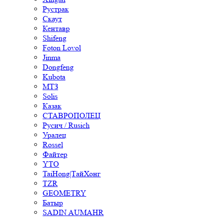
Рустрак
Скаут
Кентавр
Shifeng
Foton Lovol
Jinma
Dongfeng
Kubota
МТЗ
Solis
Казак
СТАВРОПОЛЕЦ
Русич / Rusich
Уралец
Rossel
Файтер
YTO
TaiHong|ТайХонг
TZR
GEOMETRY
Батыр
SADIN AUMAHR