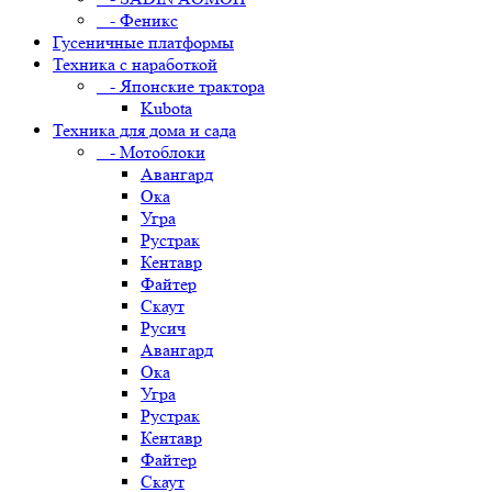
- Феникс
Гусеничные платформы
Техника с наработкой
- Японские трактора
Kubota
Техника для дома и сада
- Мотоблоки
Авангард
Ока
Угра
Рустрак
Кентавр
Файтер
Скаут
Русич
Авангард
Ока
Угра
Рустрак
Кентавр
Файтер
Скаут