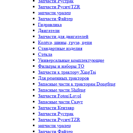
Запчасти Рустрак
Запчасти Русич\TZR
запчасти уралец
Запчасти Файтер
Гидравлика
Двигатели
Запчасти для двигателей
Колёса, шины, груза, цепи
Стандартные изделия
Стёкла
Универсальные комплектующие
Фильтры и наборы ТО
Запчасти к трактору XingTai
Для ременных тракторов
Запасные части к тракторам Dongfeng
Запасные части Shifeng
Запчасти Foton\Lovol
Запасные части Скаут
Запчасти Кентавр
Запчасти Рустрак
Запчасти Русич\TZR
запчасти уралец
Запчасти Файтер