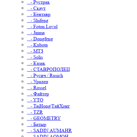
- Рустрак
- Скаут
- Кентавр
- Shifeng
- Foton Lovol
- Jinma
- Dongfeng
- Kubota
- МТЗ
- Solis
- Казак
- СТАВРОПОЛЕЦ
- Русич / Rusich
- Уралец
- Rossel
- Файтер
- YTO
- TaiHong|ТайХонг
- TZR
- GEOMETRY
- Батыр
- SADIN AUMAHR
- SADIN AOMOH