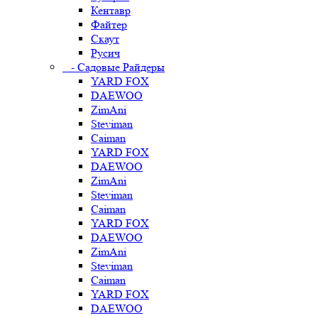
Кентавр
Файтер
Скаут
Русич
- Садовые Райдеры
YARD FOX
DAEWOO
ZimAni
Steviman
Caiman
YARD FOX
DAEWOO
ZimAni
Steviman
Caiman
YARD FOX
DAEWOO
ZimAni
Steviman
Caiman
YARD FOX
DAEWOO