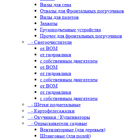
Вилы для сена
Отвалы для Фронтальных погрузчиков
Вилы для палетов
Захваты
Грузоподъемные устройства
Прочее для фронтальных погрузчиков
- Снегоочистители
от ВОМ
от гидравлики
с собственным двигателем
от ВОМ
от гидравлики
с собственным двигателем
от ВОМ
от гидравлики
с собственным двигателем
- Щётки подметальные
- Картофелесажалки
- Окучники / Культиваторы
- Опрыскиватели садовые
Вентиляторные (для деревьев)
Штанговые (для полей)