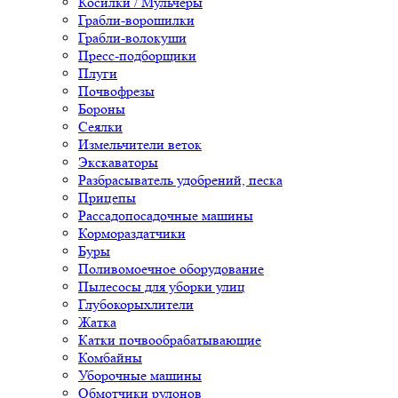
Косилки / Мульчеры
Грабли-ворошилки
Грабли-волокуши
Пресс-подборщики
Плуги
Почвофрезы
Бороны
Сеялки
Измельчители веток
Экскаваторы
Разбрасыватель удобрений, песка
Прицепы
Рассадопосадочные машины
Кормораздатчики
Буры
Поливомоечное оборудование
Пылесосы для уборки улиц
Глубокорыхлители
Жатка
Катки почвообрабатывающие
Комбайны
Уборочные машины
Обмотчики рулонов