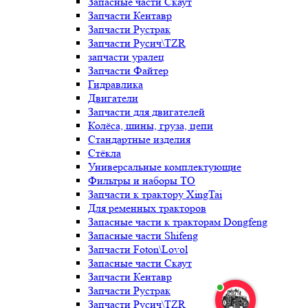
Запасные части Скаут
Запчасти Кентавр
Запчасти Рустрак
Запчасти Русич\TZR
запчасти уралец
Запчасти Файтер
Гидравлика
Двигатели
Запчасти для двигателей
Колёса, шины, груза, цепи
Стандартные изделия
Стёкла
Универсальные комплектующие
Фильтры и наборы ТО
Запчасти к трактору XingTai
Для ременных тракторов
Запасные части к тракторам Dongfeng
Запасные части Shifeng
Запчасти Foton\Lovol
Запасные части Скаут
Запчасти Кентавр
Запчасти Рустрак
Запчасти Русич\TZR