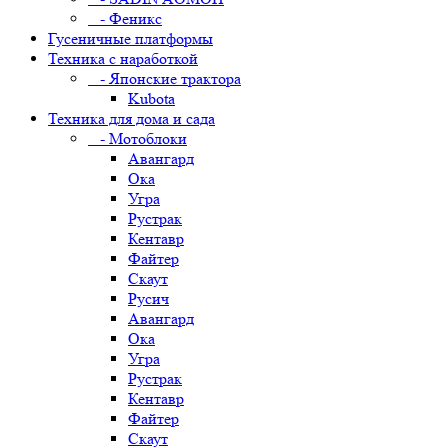
- Феникс
Гусеничные платформы
Техника с наработкой
- Японские трактора
Kubota
Техника для дома и сада
- Мотоблоки
Авангард
Ока
Угра
Рустрак
Кентавр
Файтер
Скаут
Русич
Авангард
Ока
Угра
Рустрак
Кентавр
Файтер
Скаут