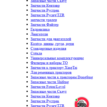
Запасные части Скаут
Запчасти Кентавр
Запчасти Рустрак
Запчасти Русич\TZR
запчасти уралец
Запчасти Файтер
Гидравлика
Двигатели
Запчасти для двигателей
Колёса, шины, груза, цепи
Стандартные изделия
Стёкла
Универсальные комплектующие
Фильтры и наборы ТО
Запчасти к трактору XingTai
Для ременных тракторов
Запасные части к тракторам Dongfeng
Запасные части Shifeng
Запчасти Foton\Lovol
Запасные части Скаут
Запчасти Кентавр
Запчасти Рустрак
Запчасти Русич\TZR