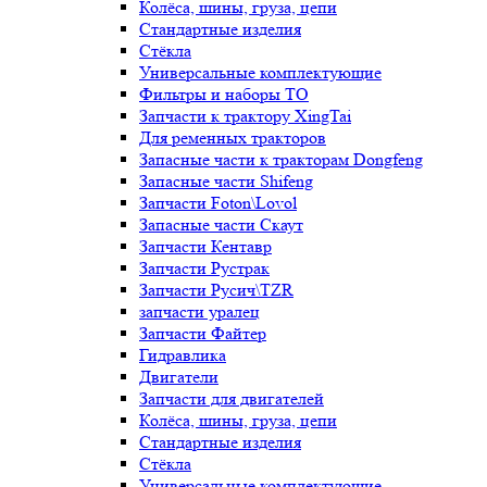
Колёса, шины, груза, цепи
Стандартные изделия
Стёкла
Универсальные комплектующие
Фильтры и наборы ТО
Запчасти к трактору XingTai
Для ременных тракторов
Запасные части к тракторам Dongfeng
Запасные части Shifeng
Запчасти Foton\Lovol
Запасные части Скаут
Запчасти Кентавр
Запчасти Рустрак
Запчасти Русич\TZR
запчасти уралец
Запчасти Файтер
Гидравлика
Двигатели
Запчасти для двигателей
Колёса, шины, груза, цепи
Стандартные изделия
Стёкла
Универсальные комплектующие