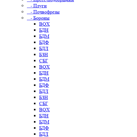
- Плуги
- Почвофрезы
- Бороны
BQX
БДН
БДМ
БДФ
БДЛ
БЗН
СБГ
BQX
БДН
БДМ
БДФ
БДЛ
БЗН
СБГ
BQX
БДН
БДМ
БДФ
БДЛ