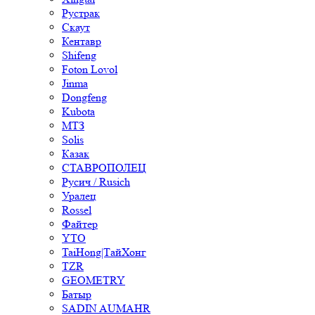
Рустрак
Скаут
Кентавр
Shifeng
Foton Lovol
Jinma
Dongfeng
Kubota
МТЗ
Solis
Казак
СТАВРОПОЛЕЦ
Русич / Rusich
Уралец
Rossel
Файтер
YTO
TaiHong|ТайХонг
TZR
GEOMETRY
Батыр
SADIN AUMAHR