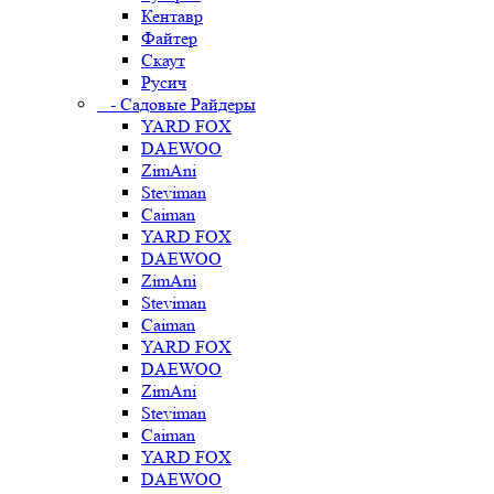
Кентавр
Файтер
Скаут
Русич
- Садовые Райдеры
YARD FOX
DAEWOO
ZimAni
Steviman
Caiman
YARD FOX
DAEWOO
ZimAni
Steviman
Caiman
YARD FOX
DAEWOO
ZimAni
Steviman
Caiman
YARD FOX
DAEWOO