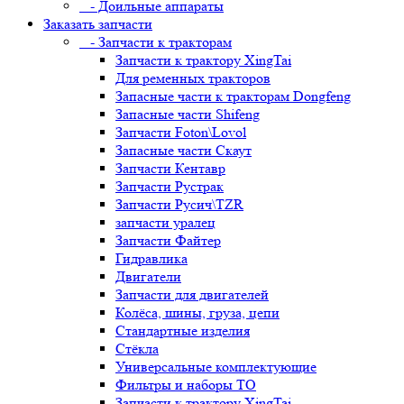
- Доильные аппараты
Заказать запчасти
- Запчасти к тракторам
Запчасти к трактору XingTai
Для ременных тракторов
Запасные части к тракторам Dongfeng
Запасные части Shifeng
Запчасти Foton\Lovol
Запасные части Скаут
Запчасти Кентавр
Запчасти Рустрак
Запчасти Русич\TZR
запчасти уралец
Запчасти Файтер
Гидравлика
Двигатели
Запчасти для двигателей
Колёса, шины, груза, цепи
Стандартные изделия
Стёкла
Универсальные комплектующие
Фильтры и наборы ТО
Запчасти к трактору XingTai