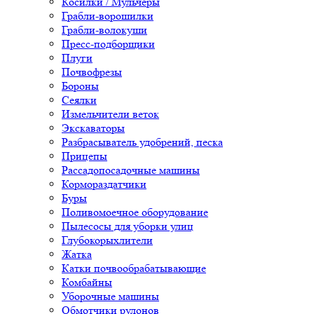
Косилки / Мульчеры
Грабли-ворошилки
Грабли-волокуши
Пресс-подборщики
Плуги
Почвофрезы
Бороны
Сеялки
Измельчители веток
Экскаваторы
Разбрасыватель удобрений, песка
Прицепы
Рассадопосадочные машины
Кормораздатчики
Буры
Поливомоечное оборудование
Пылесосы для уборки улиц
Глубокорыхлители
Жатка
Катки почвообрабатывающие
Комбайны
Уборочные машины
Обмотчики рулонов