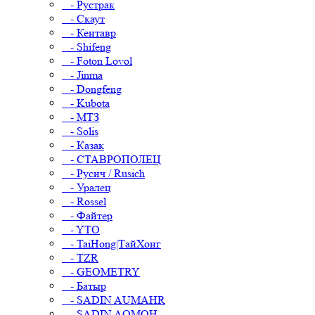
- Рустрак
- Скаут
- Кентавр
- Shifeng
- Foton Lovol
- Jinma
- Dongfeng
- Kubota
- МТЗ
- Solis
- Казак
- СТАВРОПОЛЕЦ
- Русич / Rusich
- Уралец
- Rossel
- Файтер
- YTO
- TaiHong|ТайХонг
- TZR
- GEOMETRY
- Батыр
- SADIN AUMAHR
- SADIN AOMOH