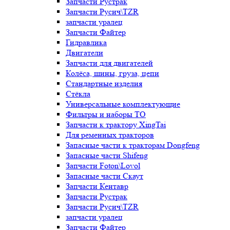
Запчасти Рустрак
Запчасти Русич\TZR
запчасти уралец
Запчасти Файтер
Гидравлика
Двигатели
Запчасти для двигателей
Колёса, шины, груза, цепи
Стандартные изделия
Стёкла
Универсальные комплектующие
Фильтры и наборы ТО
Запчасти к трактору XingTai
Для ременных тракторов
Запасные части к тракторам Dongfeng
Запасные части Shifeng
Запчасти Foton\Lovol
Запасные части Скаут
Запчасти Кентавр
Запчасти Рустрак
Запчасти Русич\TZR
запчасти уралец
Запчасти Файтер