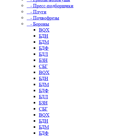
- Пресс-подборщики
- Плуги
- Почвофрезы
- Бороны
BQX
БДН
БДМ
БДФ
БДЛ
БЗН
СБГ
BQX
БДН
БДМ
БДФ
БДЛ
БЗН
СБГ
BQX
БДН
БДМ
БДФ