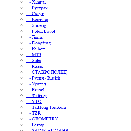
- Xingtai
- Рустрак
- Скаут
- Кентавр
- Shifeng
- Foton Lovol
- Jinma
- Dongfeng
- Kubota
- МТЗ
- Solis
- Казак
- СТАВРОПОЛЕЦ
- Русич / Rusich
- Уралец
- Rossel
- Файтер
- YTO
- TaiHong|ТайХонг
- TZR
- GEOMETRY
- Батыр
- SADIN AUMAHR