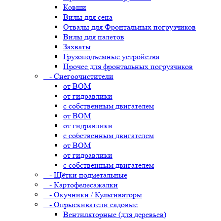
Ковши
Вилы для сена
Отвалы для Фронтальных погрузчиков
Вилы для палетов
Захваты
Грузоподъемные устройства
Прочее для фронтальных погрузчиков
- Снегоочистители
от ВОМ
от гидравлики
с собственным двигателем
от ВОМ
от гидравлики
с собственным двигателем
от ВОМ
от гидравлики
с собственным двигателем
- Щётки подметальные
- Картофелесажалки
- Окучники / Культиваторы
- Опрыскиватели садовые
Вентиляторные (для деревьев)