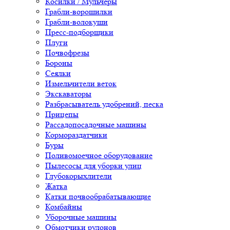
Косилки / Мульчеры
Грабли-ворошилки
Грабли-волокуши
Пресс-подборщики
Плуги
Почвофрезы
Бороны
Сеялки
Измельчители веток
Экскаваторы
Разбрасыватель удобрений, песка
Прицепы
Рассадопосадочные машины
Кормораздатчики
Буры
Поливомоечное оборудование
Пылесосы для уборки улиц
Глубокорыхлители
Жатка
Катки почвообрабатывающие
Комбайны
Уборочные машины
Обмотчики рулонов