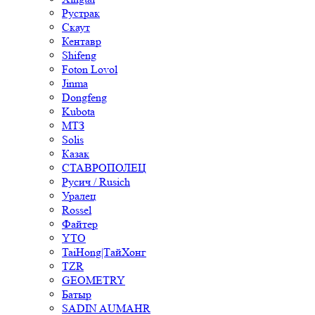
Рустрак
Скаут
Кентавр
Shifeng
Foton Lovol
Jinma
Dongfeng
Kubota
МТЗ
Solis
Казак
СТАВРОПОЛЕЦ
Русич / Rusich
Уралец
Rossel
Файтер
YTO
TaiHong|ТайХонг
TZR
GEOMETRY
Батыр
SADIN AUMAHR