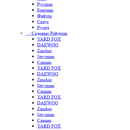
Рустрак
Кентавр
Файтер
Скаут
Русич
- Садовые Райдеры
YARD FOX
DAEWOO
ZimAni
Steviman
Caiman
YARD FOX
DAEWOO
ZimAni
Steviman
Caiman
YARD FOX
DAEWOO
ZimAni
Steviman
Caiman
YARD FOX