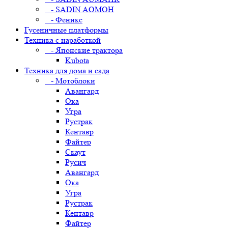
- SADIN AOMOH
- Феникс
Гусеничные платформы
Техника с наработкой
- Японские трактора
Kubota
Техника для дома и сада
- Мотоблоки
Авангард
Ока
Угра
Рустрак
Кентавр
Файтер
Скаут
Русич
Авангард
Ока
Угра
Рустрак
Кентавр
Файтер