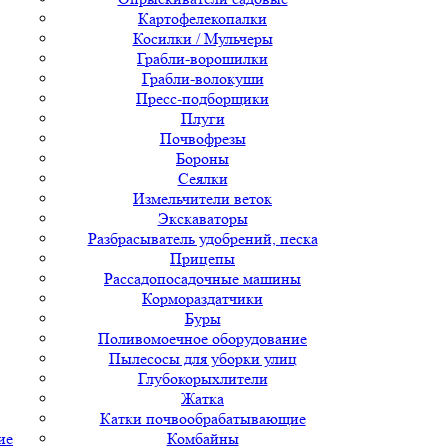
Картофелекопалки
Косилки / Мульчеры
Грабли-ворошилки
Грабли-волокуши
Пресс-подборщики
Плуги
Почвофрезы
Бороны
Сеялки
Измельчители веток
Экскаваторы
Разбрасыватель удобрений, песка
Прицепы
Рассадопосадочные машины
Кормораздатчики
Буры
Поливомоечное оборудование
Пылесосы для уборки улиц
Глубокорыхлители
Жатка
Катки почвообрабатывающие
ие
Комбайны