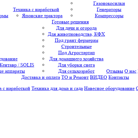
Газонокосилки
Техника с наработкой
Генераторы
ормы
Японские трактора
Компрессоры
Готовые решения
Для дачи и огорода
Для животноводства, КФХ
Под грант фермерам
Строительные
Под Агростартап
удование
Для домашнего хозяйства
 Кентавр / SOLIS
Для уборки снега
е аппараты
Для сельхозработ
Отзывы
О нас
Доставка и оплата
ТО и Ремонт
ВИДЕО
Контакты
а с наработкой
Техника для дома и сада
Навесное оборудование