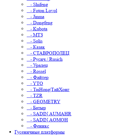
- Shifeng
- Foton Lovol
- Jinma
- Dongfeng
- Kubota
- МТЗ
- Solis
- Казак
- СТАВРОПОЛЕЦ
- Русич / Rusich
- Уралец
- Rossel
- Файтер
- YTO
- TaiHong|ТайХонг
- TZR
- GEOMETRY
- Батыр
- SADIN AUMAHR
- SADIN AOMOH
- Феникс
Гусеничные платформы