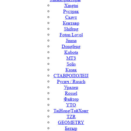
Xingtai
Рустрак
Скаут
Кентавр
Shifeng
Foton Lovol
Jinma
Dongfeng
Kubota
МТЗ
Solis
Казак
СТАВРОПОЛЕЦ
Русич / Rusich
Уралец
Rossel
Файтер
YTO
TaiHong|ТайХонг
TZR
GEOMETRY
Батыр