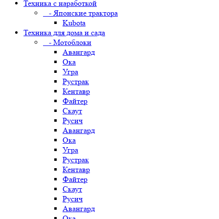
Техника с наработкой
- Японские трактора
Kubota
Техника для дома и сада
- Мотоблоки
Авангард
Ока
Угра
Рустрак
Кентавр
Файтер
Скаут
Русич
Авангард
Ока
Угра
Рустрак
Кентавр
Файтер
Скаут
Русич
Авангард
Ока