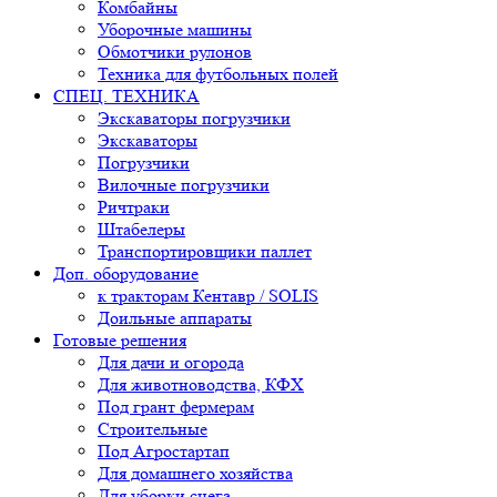
Комбайны
Уборочные машины
Обмотчики рулонов
Техника для футбольных полей
СПЕЦ. ТЕХНИКА
Экскаваторы погрузчики
Экскаваторы
Погрузчики
Вилочные погрузчики
Ричтраки
Штабелеры
Транспортировщики паллет
Доп. оборудование
к тракторам Кентавр / SOLIS
Доильные аппараты
Готовые решения
Для дачи и огорода
Для животноводства, КФХ
Под грант фермерам
Строительные
Под Агростартап
Для домашнего хозяйства
Для уборки снега