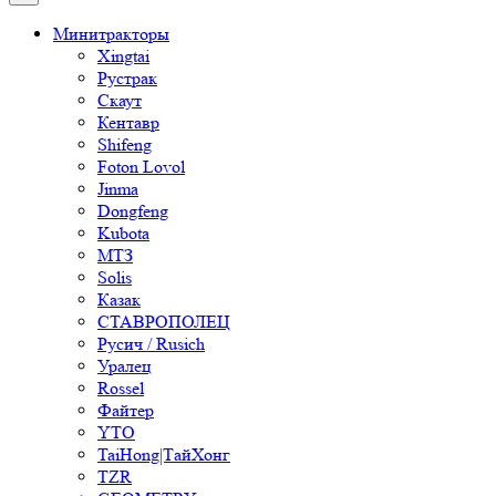
Минитракторы
Xingtai
Рустрак
Скаут
Кентавр
Shifeng
Foton Lovol
Jinma
Dongfeng
Kubota
МТЗ
Solis
Казак
СТАВРОПОЛЕЦ
Русич / Rusich
Уралец
Rossel
Файтер
YTO
TaiHong|ТайХонг
TZR