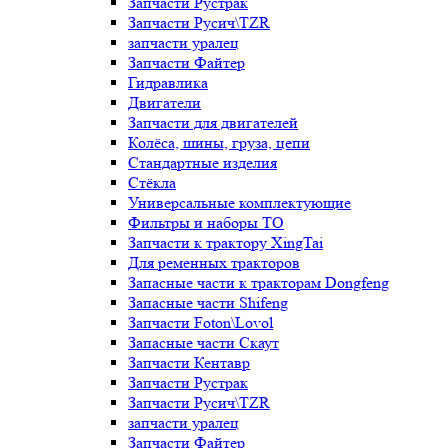
Запчасти Рустрак
Запчасти Русич\TZR
запчасти уралец
Запчасти Файтер
Гидравлика
Двигатели
Запчасти для двигателей
Колёса, шины, груза, цепи
Стандартные изделия
Стёкла
Универсальные комплектующие
Фильтры и наборы ТО
Запчасти к трактору XingTai
Для ременных тракторов
Запасные части к тракторам Dongfeng
Запасные части Shifeng
Запчасти Foton\Lovol
Запасные части Скаут
Запчасти Кентавр
Запчасти Рустрак
Запчасти Русич\TZR
запчасти уралец
Запчасти Файтер