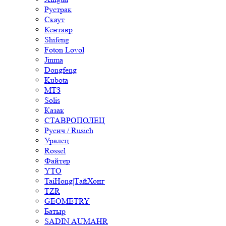
Рустрак
Скаут
Кентавр
Shifeng
Foton Lovol
Jinma
Dongfeng
Kubota
МТЗ
Solis
Казак
СТАВРОПОЛЕЦ
Русич / Rusich
Уралец
Rossel
Файтер
YTO
TaiHong|ТайХонг
TZR
GEOMETRY
Батыр
SADIN AUMAHR