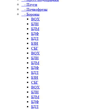
- Плуги
- Почвофрезы
- Бороны
BQX
БДН
БДМ
БДФ
БДЛ
БЗН
СБГ
BQX
БДН
БДМ
БДФ
БДЛ
БЗН
СБГ
BQX
БДН
БДМ
БДФ
БДЛ