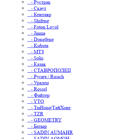
- Рустрак
- Скаут
- Кентавр
- Shifeng
- Foton Lovol
- Jinma
- Dongfeng
- Kubota
- МТЗ
- Solis
- Казак
- СТАВРОПОЛЕЦ
- Русич / Rusich
- Уралец
- Rossel
- Файтер
- YTO
- TaiHong|ТайХонг
- TZR
- GEOMETRY
- Батыр
- SADIN AUMAHR
- SADIN AOMOH