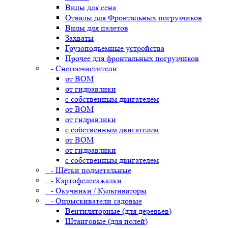
Вилы для сена
Отвалы для Фронтальных погрузчиков
Вилы для палетов
Захваты
Грузоподъемные устройства
Прочее для фронтальных погрузчиков
- Снегоочистители
от ВОМ
от гидравлики
с собственным двигателем
от ВОМ
от гидравлики
с собственным двигателем
от ВОМ
от гидравлики
с собственным двигателем
- Щётки подметальные
- Картофелесажалки
- Окучники / Культиваторы
- Опрыскиватели садовые
Вентиляторные (для деревьев)
Штанговые (для полей)