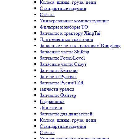
Колёса, шины, груза, цепи
Стандартные изделия
Стёкла
Универсальные комплектующие
Фильтры и наборы ТО
Запчасти к трактору XingTai
Для ременных тракторов
Запасные части к тракторам Dongfeng
Запасные части Shifeng
Запчасти Foton\Lovol
Запасные части Скаут
Запчасти Кентавр
Запчасти Рустрак
Запчасти Русич\TZR
запчасти уралец
Запчасти Файтер
Гидравлика
Двигатели
Запчасти для двигателей
Колёса, шины, груза, цепи
Стандартные изделия
Стёкла
Универсальные комплектующие