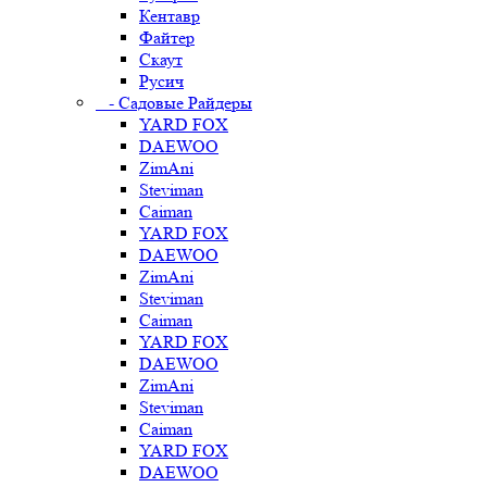
Кентавр
Файтер
Скаут
Русич
- Садовые Райдеры
YARD FOX
DAEWOO
ZimAni
Steviman
Caiman
YARD FOX
DAEWOO
ZimAni
Steviman
Caiman
YARD FOX
DAEWOO
ZimAni
Steviman
Caiman
YARD FOX
DAEWOO