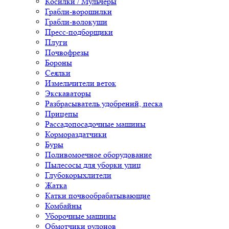
Косилки / Мульчеры
Грабли-ворошилки
Грабли-волокуши
Пресс-подборщики
Плуги
Почвофрезы
Бороны
Сеялки
Измельчители веток
Экскаваторы
Разбрасыватель удобрений, песка
Прицепы
Рассадопосадочные машины
Кормораздатчики
Буры
Поливомоечное оборудование
Пылесосы для уборки улиц
Глубокорыхлители
Жатка
Катки почвообрабатывающие
Комбайны
Уборочные машины
Обмотчики рулонов