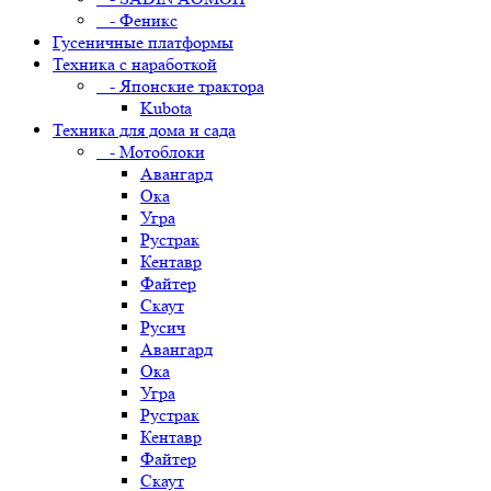
- Феникс
Гусеничные платформы
Техника с наработкой
- Японские трактора
Kubota
Техника для дома и сада
- Мотоблоки
Авангард
Ока
Угра
Рустрак
Кентавр
Файтер
Скаут
Русич
Авангард
Ока
Угра
Рустрак
Кентавр
Файтер
Скаут