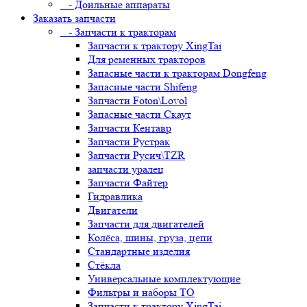
- Доильные аппараты
Заказать запчасти
- Запчасти к тракторам
Запчасти к трактору XingTai
Для ременных тракторов
Запасные части к тракторам Dongfeng
Запасные части Shifeng
Запчасти Foton\Lovol
Запасные части Скаут
Запчасти Кентавр
Запчасти Рустрак
Запчасти Русич\TZR
запчасти уралец
Запчасти Файтер
Гидравлика
Двигатели
Запчасти для двигателей
Колёса, шины, груза, цепи
Стандартные изделия
Стёкла
Универсальные комплектующие
Фильтры и наборы ТО
Запчасти к трактору XingTai