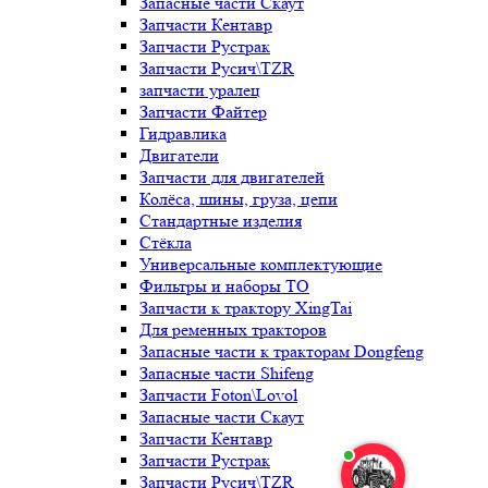
Запасные части Скаут
Запчасти Кентавр
Запчасти Рустрак
Запчасти Русич\TZR
запчасти уралец
Запчасти Файтер
Гидравлика
Двигатели
Запчасти для двигателей
Колёса, шины, груза, цепи
Стандартные изделия
Стёкла
Универсальные комплектующие
Фильтры и наборы ТО
Запчасти к трактору XingTai
Для ременных тракторов
Запасные части к тракторам Dongfeng
Запасные части Shifeng
Запчасти Foton\Lovol
Запасные части Скаут
Запчасти Кентавр
Запчасти Рустрак
Запчасти Русич\TZR